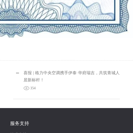
喜报 | 格力中央空调携手伊泰·华府瑞吉，共筑青城人
居新标杆！
354
服务支持