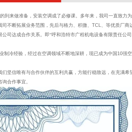
的到来做准备，
安装空调
成了必修课。多年来，我司一直致力为
我司不断拓展业务范围，先后与格力、积微、
TCL
、等优质厂商
限公司达成合作关系
。即
“
呼和浩特
市
广程机电设备有限责任公司
业制冷经验，经过在空调领域不断地深耕，现已成为中国
10
强空
我们坚信
唯有与合作伙伴的互利共赢，方能行稳致远，在充满希
咨询合作事宜。