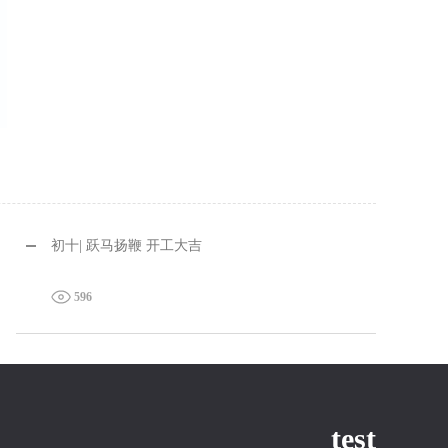
初十| 跃马扬鞭 开工大吉
596
test